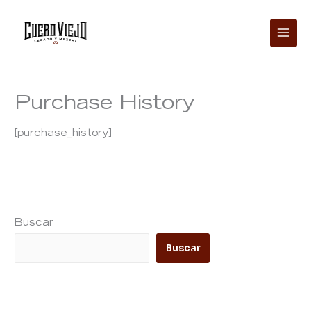
Ir
al
contenido
Purchase History
[purchase_history]
Buscar
Buscar